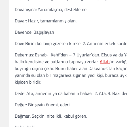
Dayanışma: Yardımlaşma, destekleme.
Dayar: Hazır, tamamlanmış olan.
Dayende: Bağışlayan
Dayı: Birini kollayıp gözeten kimse. 2. Annenin erkek karde
Debernuş: Eshab-ı Kehf´den – 7 Uyurlar´dan. Efsus ya da 
halkı kendisine ve putlarına tapmaya zorlar.
Allah
´ın varlı
buyruğu dışına çıkar. Bunu haber alan Dakyanus´tan kaçan ge
yanında su olan bir mağaraya sığınan yedi kişi, burada uy
kişiden biridir.
Dede: Ata, annenin ya da babanın babası. 2. Ata. 3. Bazı der
Değer: Bir şeyin önemi, ederi
Değmer: Seçkin, nitelikli, kabul gören.