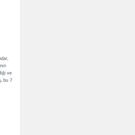
mdar,
imin
iği ve
, bu 7