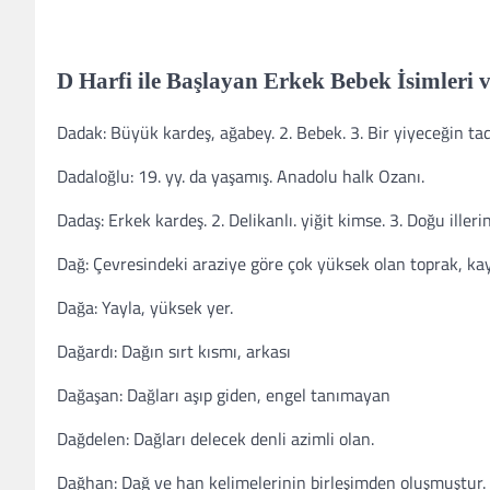
D Harfi ile Başlayan Erkek Bebek İsimleri 
Dadak: Büyük kardeş, ağabey. 2. Bebek. 3. Bir yiyeceğin tadı
Dadaloğlu: 19. yy. da yaşamış. Anadolu halk Ozanı.
Dadaş: Erkek kardeş. 2. Delikanlı. yiğit kimse. 3. Doğu ille
Dağ: Çevresindeki araziye göre çok yüksek olan toprak, ka
Dağa: Yayla, yüksek yer.
Dağardı: Dağın sırt kısmı, arkası
Dağaşan: Dağları aşıp giden, engel tanımayan
Dağdelen: Dağları delecek denli azimli olan.
Dağhan: Dağ ve han kelimelerinin birleşimden oluşmuştur. E