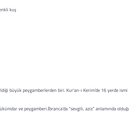
enkli kuş
ldiği büyük peygamberlerden biri. Kur’an-ı Kerim’de 16 yerde ismi 
nan hükümdar ve peygamberi.İbranca’da “sevgili, aziz” anlamında olduğ