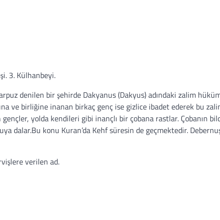
şi. 3. Külhanbeyi.
Yarpuz denilen bir şehirde Dakyanus (Dakyus) adındaki zalim hükü
ğına ve birliğine inanan birkaç genç ise gizlice ibadet ederek bu zal
nçler, yolda kendileri gibi inançlı bir çobana rastlar. Çobanın bild
kuya dalar.Bu konu Kuran’da Kehf süresin de geçmektedir. Debernuş
vişlere verilen ad.