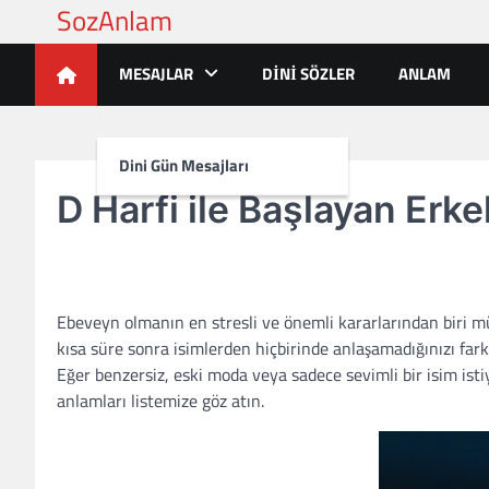
Skip
to
content
MESAJLAR
DINI SÖZLER
ANLAM
Dini Gün Mesajları
D Harfi ile Başlayan Erke
Ebeveyn olmanın en stresli ve önemli kararlarından biri mü
kısa süre sonra isimlerden hiçbirinde anlaşamadığınızı fark 
Eğer benzersiz, eski moda veya sadece sevimli bir isim istiy
anlamları listemize göz atın.