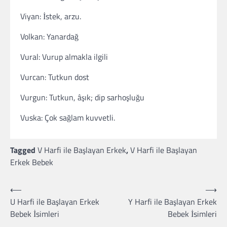
Viyan: İstek, arzu.
Volkan: Yanardağ
Vural: Vurup almakla ilgili
Vurcan: Tutkun dost
Vurgun: Tutkun, âşık; dip sarhoşluğu
Vuska: Çok sağlam kuvvetli.
Tagged
V Harfi ile Başlayan Erkek
,
V Harfi ile Başlayan
Erkek Bebek
Yazı
⟵
⟶
U Harfi ile Başlayan Erkek
Y Harfi ile Başlayan Erkek
gezinmesi
Bebek İsimleri
Bebek İsimleri