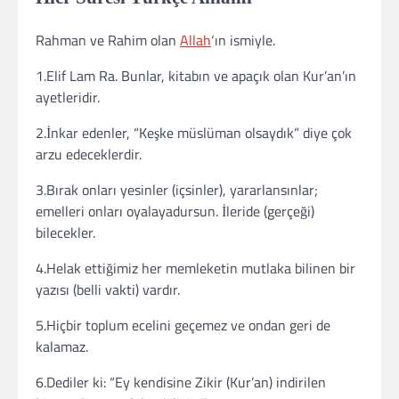
Rahman ve Rahim olan
Allah
‘ın ismiyle.
1.Elif Lam Ra. Bunlar, kitabın ve apaçık olan Kur’an’ın
ayetleridir.
2.İnkar edenler, “Keşke müslüman olsaydık” diye çok
arzu edeceklerdir.
3.Bırak onları yesinler (içsinler), yararlansınlar;
emelleri onları oyalayadursun. İleride (gerçeği)
bilecekler.
4.Helak ettiğimiz her memleketin mutlaka bilinen bir
yazısı (belli vakti) vardır.
5.Hiçbir toplum ecelini geçemez ve ondan geri de
kalamaz.
6.Dediler ki: “Ey kendisine Zikir (Kur’an) indirilen