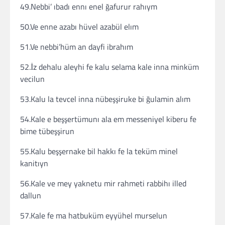
49.Nebbi’ ıbadı ennı enel ğafurur rahıym
50.Ve enne azabı hüvel azabül elım
51.Ve nebbi’hüm an dayfi ibrahım
52.İz dehalu aleyhi fe kalu selama kale inna minküm
vecilun
53.Kalu la tevcel inna nübeşşiruke bi ğulamin alım
54.Kale e beşşertümunı ala em messeniyel kiberu fe
bime tübeşşirun
55.Kalu beşşernake bil hakkı fe la teküm minel
kanitıyn
56.Kale ve mey yaknetu mir rahmeti rabbihı illed
dallun
57.Kale fe ma hatbuküm eyyühel murselun