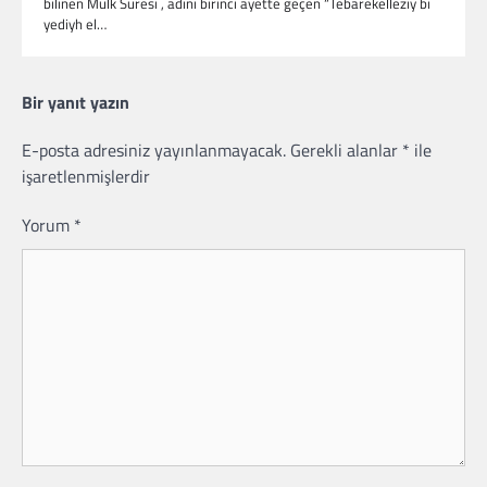
bilinen Mülk Suresi , adını birinci ayette geçen “Tebarekelleziy bi
yediyh el…
Bir yanıt yazın
E-posta adresiniz yayınlanmayacak.
Gerekli alanlar
*
ile
işaretlenmişlerdir
Yorum
*