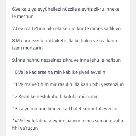
6.Ve kalu ya eyyühellezi nüzzile aleyhiz zikru inneke
le mecnun
7.Lev ma te’tına bilmelaiketi in künte mines sadikıyn
8.Ma nünezzilül melaikete illa bil hakkı ve ma kanu
izem münzarin
9.İnna nahnü nezzelnez zikra ve inna lehu le hafizun
10.Ve le kad erselna min kablike şiyeıl evvelin
11.Ve ma ye’tıhim mir rasulin illa kanu bihı yestehziun
12.Kezalike neslükühu fı kulubil mücrimin
13.La yü’minune bihı ve kad halet sünnetül evvelin
14.Ve lev fetahna aleyhim babem mines semai fe zallu
fıhi ya’rucun