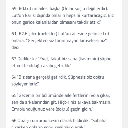
59, 60.Lut’un ailesi başka (Onlar suçlu değillerdir).
Lut’un karısı dışında onların hepsini kurtaracağız. Biz
onun geride kalanlardan olmasını takdir ettik.”
61, 62.Elçiler (melekler) Lut’un ailesine gelince Lut
onlara, “Gerçekten siz tanınmayan kimselersiniz”
dedi.
63.Dediler ki: “Evet, fakat biz sana (kavminin) şüphe
etmekte olduğu azabı getirdik.”
64.”Biz sana gerçeği getirdik. Şüphesiz biz doğru
söyleyenleriz.”
65.”Gecenin bir bölümünde aile fertlerini yola çıkar,
sen de arkalarından git. Hiçbiriniz arkaya bakmasın.
Emrolunduğunuz yere (doğru) geçin gidin.”
66.Ona şu durumu kesin olarak bildirdik: “Sabaha
çıkarken onların sonu kesilmiş olacak.”