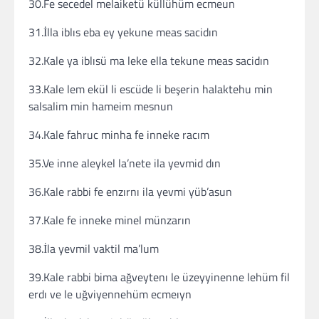
30.Fe secedel melaiketü küllühüm ecmeun
31.İlla iblıs eba ey yekune meas sacidın
32.Kale ya iblısü ma leke ella tekune meas sacidın
33.Kale lem ekül li escüde li beşerin halaktehu min
salsalim min hameim mesnun
34.Kale fahruc minha fe inneke racım
35.Ve inne aleykel la’nete ila yevmid dın
36.Kale rabbi fe enzırnı ila yevmi yüb’asun
37.Kale fe inneke minel münzarın
38.İla yevmil vaktil ma’lum
39.Kale rabbi bima ağveytenı le üzeyyinenne lehüm fil
erdı ve le uğviyennehüm ecmeıyn