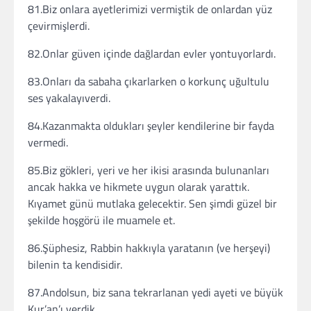
81.Biz onlara ayetlerimizi vermiştik de onlardan yüz
çevirmişlerdi.
82.Onlar güven içinde dağlardan evler yontuyorlardı.
83.Onları da sabaha çıkarlarken o korkunç uğultulu
ses yakalayıverdi.
84.Kazanmakta oldukları şeyler kendilerine bir fayda
vermedi.
85.Biz gökleri, yeri ve her ikisi arasında bulunanları
ancak hakka ve hikmete uygun olarak yarattık.
Kıyamet günü mutlaka gelecektir. Sen şimdi güzel bir
şekilde hoşgörü ile muamele et.
86.Şüphesiz, Rabbin hakkıyla yaratanın (ve herşeyi)
bilenin ta kendisidir.
87.Andolsun, biz sana tekrarlanan yedi ayeti ve büyük
Kur’an’ı verdik.