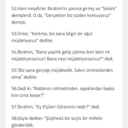
52.Hani misafirler İbrahim’in yanına girmiş ve “Selam”
demişlerdi. O da, “Gerçekten biz sizden korkuyoruz”
demişti.
53.Onlar, “Korkma, biz sana bilgin bir oğul
müjdeliyoruz” dediler.
54.İbrahim, “Bana yaşlılık gelip çatmış iken beni mi
müjdeliyorsunuz? Bana neyi müjdeliyorsunuz?” dedi.
55.”Biz sana gerçeği müjdeledik. Sakın ümitsizlerden
olma” dediler.
56.Dedi ki: “Rabbinin rahmetinden, sapıklardan başka
kim ümit keser?”
57.İbrahim, “Ey Elçiler! Göreviniz nedir?” dedi.
58.Şöyle dediler: “Şüphesiz biz suçlu bir millete
gönderildik.