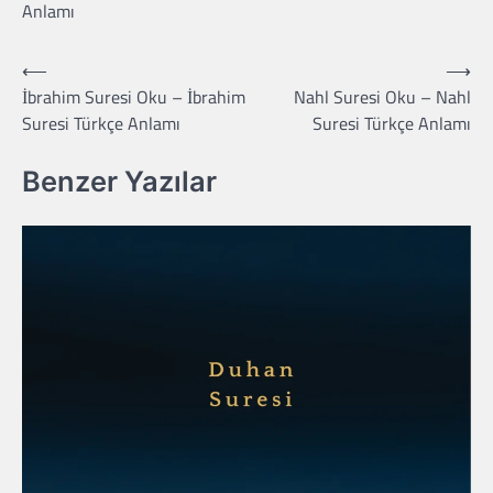
Anlamı
⟵
⟶
Yazı
İbrahim Suresi Oku – İbrahim
Nahl Suresi Oku – Nahl
gezinmesi
Suresi Türkçe Anlamı
Suresi Türkçe Anlamı
Benzer Yazılar