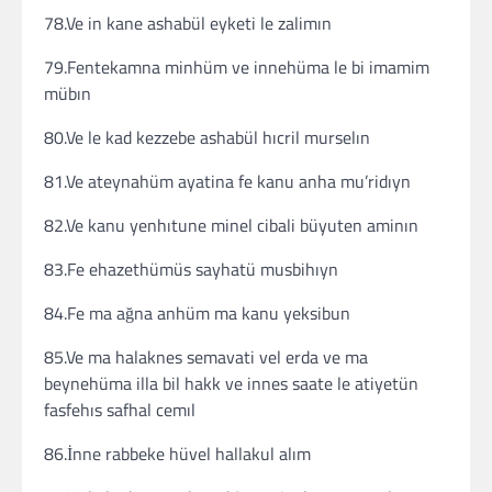
78.Ve in kane ashabül eyketi le zalimın
79.Fentekamna minhüm ve innehüma le bi imamim
mübın
80.Ve le kad kezzebe ashabül hıcril murselın
81.Ve ateynahüm ayatina fe kanu anha mu’ridıyn
82.Ve kanu yenhıtune minel cibali büyuten aminın
83.Fe ehazethümüs sayhatü musbihıyn
84.Fe ma ağna anhüm ma kanu yeksibun
85.Ve ma halaknes semavati vel erda ve ma
beynehüma illa bil hakk ve innes saate le atiyetün
fasfehıs safhal cemıl
86.İnne rabbeke hüvel hallakul alım