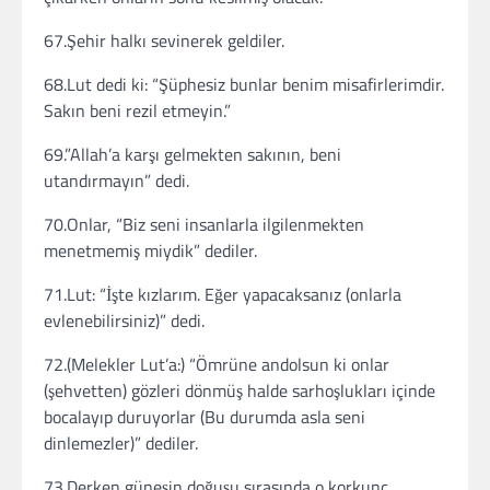
67.Şehir halkı sevinerek geldiler.
68.Lut dedi ki: “Şüphesiz bunlar benim misafirlerimdir.
Sakın beni rezil etmeyin.”
69.”Allah’a karşı gelmekten sakının, beni
utandırmayın” dedi.
70.Onlar, “Biz seni insanlarla ilgilenmekten
menetmemiş miydik” dediler.
71.Lut: “İşte kızlarım. Eğer yapacaksanız (onlarla
evlenebilirsiniz)” dedi.
72.(Melekler Lut’a:) “Ömrüne andolsun ki onlar
(şehvetten) gözleri dönmüş halde sarhoşlukları içinde
bocalayıp duruyorlar (Bu durumda asla seni
dinlemezler)” dediler.
73.Derken güneşin doğuşu sırasında o korkunç