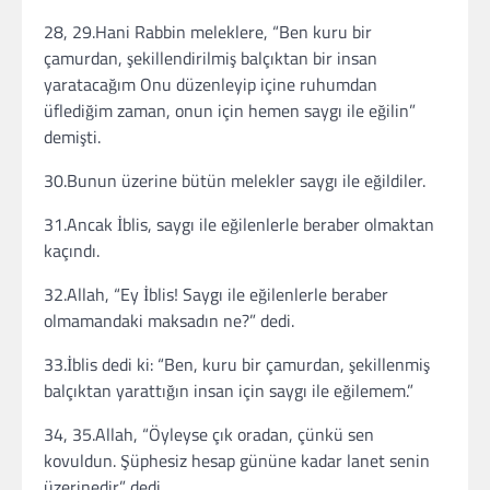
28, 29.Hani Rabbin meleklere, “Ben kuru bir
çamurdan, şekillendirilmiş balçıktan bir insan
yaratacağım Onu düzenleyip içine ruhumdan
üflediğim zaman, onun için hemen saygı ile eğilin”
demişti.
30.Bunun üzerine bütün melekler saygı ile eğildiler.
31.Ancak İblis, saygı ile eğilenlerle beraber olmaktan
kaçındı.
32.Allah, “Ey İblis! Saygı ile eğilenlerle beraber
olmamandaki maksadın ne?” dedi.
33.İblis dedi ki: “Ben, kuru bir çamurdan, şekillenmiş
balçıktan yarattığın insan için saygı ile eğilemem.”
34, 35.Allah, “Öyleyse çık oradan, çünkü sen
kovuldun. Şüphesiz hesap gününe kadar lanet senin
üzerinedir” dedi.