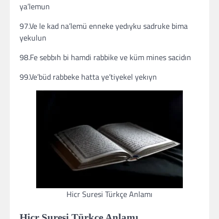
ya’lemun
97.Ve le kad na’lemü enneke yedıyku sadruke bima
yekulun
98.Fe sebbıh bi hamdi rabbike ve küm mines sacidın
99.Ve’büd rabbeke hatta ye’tiyekel yekıyn
Hicr Suresi Türkçe Anlamı
Hicr Suresi Türkçe Anlamı