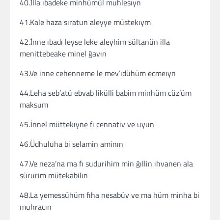
40.İlla ıbadeke minhümül muhlesıyn
41.Kale haza sıratun aleyye müstekıym
42.İnne ıbadı leyse leke aleyhim sültanün illa
menittebeake minel ğavın
43.Ve inne cehenneme le mev’ıdühüm ecmeıyn
44.Leha seb’atü ebvab likülli babim minhüm cüz’üm
maksum
45.İnnel müttekıyne fı cennativ ve uyun
46.Üdhuluha bi selamin aminın
47.Ve neza’na ma fı sudurihim min ğıllin ıhvanen ala
sürurim mütekabilın
48.La yemessühüm fıha nesabüv ve ma hüm minha bi
muhracın