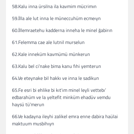
58.Kalu inna ürsilna ila kavmim mücrimın
59.İlla ale lut inna le müneccuhüm ecmeıyn
60.İllemraetehu kadderna inneha le minel ğabirın
61.Felemma cae ale lutnil murselun
62.Kale inneküm kavmümü münkerun
63.Kalu bel ci’nake bima kanu fıhi yemterun
64.Ve eteynake bil hakkı ve inna le sadikun
65.Fe esri bi ehlike bi kıt’ım minel leyli vettebı’
edbarahüm ve la yeltefit minküm ehadüv vemdu
haysü tü’merun
66.Ve kadayna ileyhi zalikel emra enne dabira haülai
maktuum musbihıyn