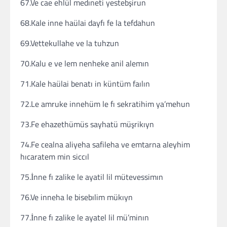
67.Ve cae ehlül medıneti yestebşirun
68.Kale inne haülai dayfı fe la tefdahun
69.Vettekullahe ve la tuhzun
70.Kalu e ve lem nenheke anil alemın
71.Kale haülai benatı in küntüm faılın
72.Le amruke innehüm le fı sekratihim ya’mehun
73.Fe ehazethümüs sayhatü müşrikıyn
74.Fe cealna aliyeha safileha ve emtarna aleyhim
hıcaratem min siccıl
75.İnne fı zalike le ayatil lil mütevessimın
76.Ve inneha le bisebılim mükıyn
77.İnne fı zalike le ayatel lil mü’minın