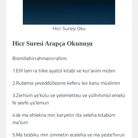
Hicr Suresi Oku
Hicr Suresi Arapça Okunuşu
Bismillahirrahmanirrahim.
1.Elif lam ra tilke ayatül kitabi ve kur’anim mübın
2.Rubema yeveddüllezıne keferu lev kanu müslimın
3.Zerhüm ye’külu ve yetemetteu ve yülhihimül emelü
fe sevfe ya’lemun
4.Ve ma ehlekna min karyetin illa veleha kitabüm
ma’lum
5.Ma tesbiku min ümmetin eceleha ve ma yeste’hırun