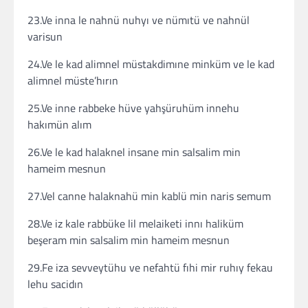
23.Ve inna le nahnü nuhyı ve nümıtü ve nahnül
varisun
24.Ve le kad alimnel müstakdimıne minküm ve le kad
alimnel müste’hırın
25.Ve inne rabbeke hüve yahşüruhüm innehu
hakımün alım
26.Ve le kad halaknel insane min salsalim min
hameim mesnun
27.Vel canne halaknahü min kablü min naris semum
28.Ve iz kale rabbüke lil melaiketi innı haliküm
beşeram min salsalim min hameim mesnun
29.Fe iza sevveytühu ve nefahtü fıhi mir ruhıy fekau
lehu sacidın