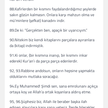
88.Kafirlerden bir kısmını faydalandırdığımız şeylerde
sakın gözün kalmasın. Onlara karşı mahzun olma ve
mü’minlere (şefkat) kanadını indir.
89.De ki: “Gerçekten ben, apaçık bir uyarıcıyım.”
90.Nitekim biz kendi kitaplarını parçalara ayıranlara
da (kitap) indirmiştik.
91.Ki onlar, (bir kısmına inanıp, bir kısmını inkar
ederek) Kur’an’ı da parça parça edenlerdir.
92, 93.Rabbine andolsun, onların hepsine yapmakta
olduklarını mutlaka soracağız.
94.Ey Muhammed! Şimdi sen, sana emrolunanı açıkça
ortaya koy ve Allah’a ortak koşanlara aldırış etme.
95, 96.Şüphesiz biz, Allah ile beraber başka ilah
edinen alaycılara karşı sana yeteriz. İlerde bilecekler.