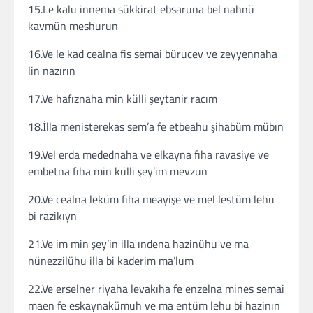
15.Le kalu innema sükkirat ebsaruna bel nahnü
kavmün meshurun
16.Ve le kad cealna fis semai bürucev ve zeyyennaha
lin nazırın
17.Ve hafıznaha min külli şeytanir racım
18.İlla menisterekas sem’a fe etbeahu şihabüm mübın
19.Vel erda medednaha ve elkayna fıha ravasiye ve
embetna fıha min külli şey’im mevzun
20.Ve cealna leküm fıha meayişe ve mel lestüm lehu
bi razikıyn
21.Ve im min şey’in illa ındena hazinühu ve ma
nünezzilühu illa bi kaderim ma’lum
22.Ve erselner riyaha levakıha fe enzelna mines semai
maen fe eskaynakümuh ve ma entüm lehu bi hazinın