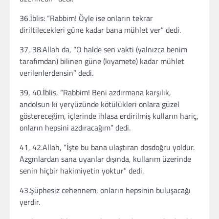
36.İblis: “Rabbim! Öyle ise onların tekrar
diriltilecekleri güne kadar bana mühlet ver” dedi.
37, 38.Allah da, “O halde sen vakti (yalnızca benim
tarafımdan) bilinen güne (kıyamete) kadar mühlet
verilenlerdensin” dedi.
39, 40.İblis, “Rabbim! Beni azdırmana karşılık,
andolsun ki yeryüzünde kötülükleri onlara güzel
göstereceğim, içlerinde ihlasa erdirilmiş kulların hariç,
onların hepsini azdıracağım” dedi.
41, 42.Allah, “İşte bu bana ulaştıran dosdoğru yoldur.
Azgınlardan sana uyanlar dışında, kullarım üzerinde
senin hiçbir hakimiyetin yoktur” dedi.
43.Şüphesiz cehennem, onların hepsinin buluşacağı
yerdir.