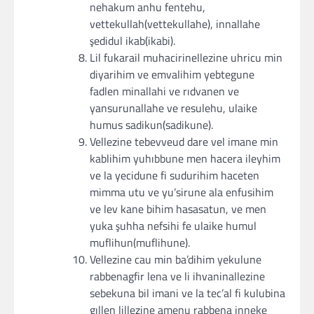
nehakum anhu fentehu,
vettekullah(vettekullahe), innallahe
şedidul ikab(ikabi).
Lil fukarail muhacirinellezine uhricu min
diyarihim ve emvalihim yebtegune
fadlen minallahi ve rıdvanen ve
yansurunallahe ve resulehu, ulaike
humus sadikun(sadikune).
Vellezine tebevveud dare vel imane min
kablihim yuhıbbune men hacera ileyhim
ve la yecidune fi sudurihim haceten
mimma utu ve yu’sirune ala enfusihim
ve lev kane bihim hasasatun, ve men
yuka şuhha nefsihi fe ulaike humul
muflihun(muflihune).
Vellezine cau min ba’dihim yekulune
rabbenagfir lena ve li ihvaninallezine
sebekuna bil imani ve la tec’al fi kulubina
gıllen lillezine amenu rabbena inneke