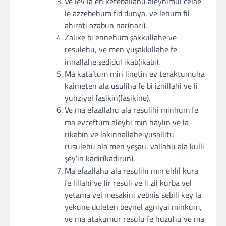
Ve lev la en keteballahu aleyhimul celae
le azzebehum fid dunya, ve lehum fil
ahırati azabun nar(nari).
Zalike bi ennehum şakkullahe ve
resulehu, ve men yuşakkıllahe fe
innallahe şedidul ikab(ikabi).
Ma kata’tum min linetin ev teraktumuha
kaimeten ala usuliha fe bi iznillahi ve li
yuhziyel fasikin(fasikine).
Ve ma efaallahu ala resulihi minhum fe
ma evceftum aleyhi min haylin ve la
rikabin ve lakinnallahe yusallitu
rusulehu ala men yeşau, vallahu ala kulli
şey’in kadir(kadirun).
Ma efaallahu ala resulihi min ehlil kura
fe lillahi ve lir resuli ve li zil kurba vel
yetama vel mesakini vebnis sebili key la
yekune duleten beynel agniyai minkum,
ve ma atakumur resulu fe huzuhu ve ma