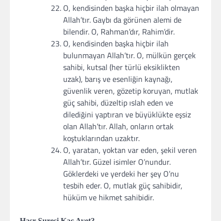
O, kendisinden başka hiçbir ilah olmayan
Allah’tır. Gaybı da görünen alemi de
bilendir. O, Rahman’dır, Rahim’dir.
O, kendisinden başka hiçbir ilah
bulunmayan Allah’tır. O, mülkün gerçek
sahibi, kutsal (her türlü eksiklikten
uzak), barış ve esenliğin kaynağı,
güvenlik veren, gözetip koruyan, mutlak
güç sahibi, düzeltip ıslah eden ve
dilediğini yaptıran ve büyüklükte eşsiz
olan Allah’tır. Allah, onların ortak
koştuklarından uzaktır.
O, yaratan, yoktan var eden, şekil veren
Allah’tır. Güzel isimler O’nundur.
Göklerdeki ve yerdeki her şey O’nu
tesbih eder. O, mutlak güç sahibidir,
hüküm ve hikmet sahibidir.
Haşr Suresi Kaç Ayet?