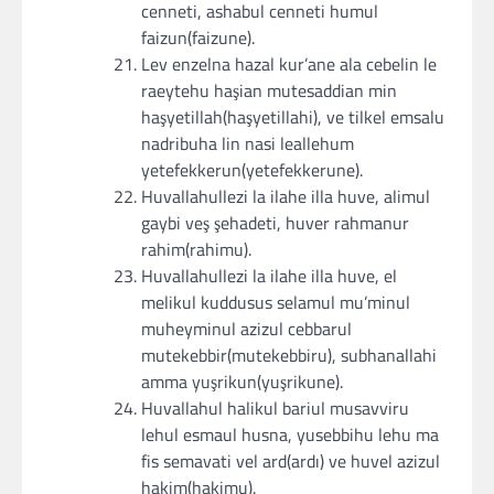
cenneti, ashabul cenneti humul
faizun(faizune).
Lev enzelna hazal kur’ane ala cebelin le
raeytehu haşian mutesaddian min
haşyetillah(haşyetillahi), ve tilkel emsalu
nadribuha lin nasi leallehum
yetefekkerun(yetefekkerune).
Huvallahullezi la ilahe illa huve, alimul
gaybi veş şehadeti, huver rahmanur
rahim(rahimu).
Huvallahullezi la ilahe illa huve, el
melikul kuddusus selamul mu’minul
muheyminul azizul cebbarul
mutekebbir(mutekebbiru), subhanallahi
amma yuşrikun(yuşrikune).
Huvallahul halikul bariul musavviru
lehul esmaul husna, yusebbihu lehu ma
fis semavati vel ard(ardı) ve huvel azizul
hakim(hakimu).