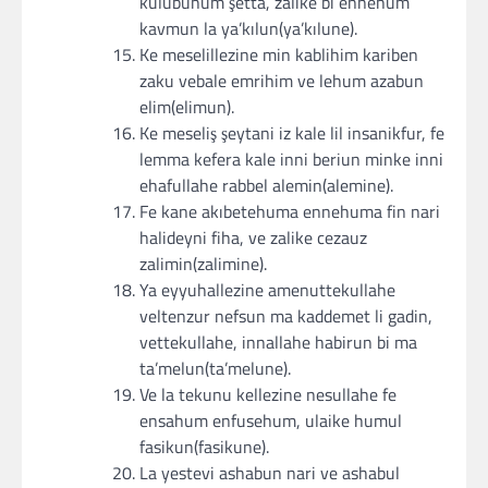
kulubuhum şetta, zalike bi ennehum
kavmun la ya’kılun(ya’kılune).
Ke meselillezine min kablihim kariben
zaku vebale emrihim ve lehum azabun
elim(elimun).
Ke meseliş şeytani iz kale lil insanikfur, fe
lemma kefera kale inni beriun minke inni
ehafullahe rabbel alemin(alemine).
Fe kane akıbetehuma ennehuma fin nari
halideyni fiha, ve zalike cezauz
zalimin(zalimine).
Ya eyyuhallezine amenuttekullahe
veltenzur nefsun ma kaddemet li gadin,
vettekullahe, innallahe habirun bi ma
ta’melun(ta’melune).
Ve la tekunu kellezine nesullahe fe
ensahum enfusehum, ulaike humul
fasikun(fasikune).
La yestevi ashabun nari ve ashabul