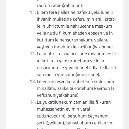
raufun rahim(rahimun).
E lem tera ilallezine nafeku yekulune li
ihvanihimullezine keferu min ehlil kitabi
le in uhrictum le nahrucenne meakum
ve la nutiu fi kum ehaden ebeden ve in
kutiltum le nensurannekum, vallahu
yeşhedu innehum le kazibun(kazibune).
Le in uhricu la yahrucune meahum ve le
in kutılu la yansurunehum ve le in
nasaruhum le yuvellunnel edbar(edbare),
summe la yunsarun(yunsarune).
Le entum eşeddu rahbeten fi sudurihim
minallahi, zalike bi ennehum kavmun la
yefkahun(yefkahune).
La yukatilunekum cemian illa fi kuran
muhassanetin ev min verai
cudur(cudurin), be’suhum beynehum
şedid(şedidun), tahsebuhum cemian ve