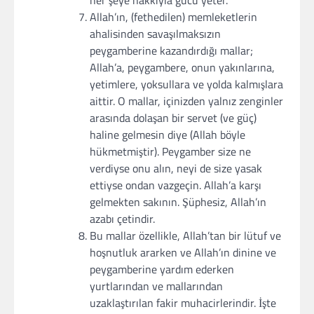
her şeye hakkıyla gücü yeter.
Allah’ın, (fethedilen) memleketlerin
ahalisinden savaşılmaksızın
peygamberine kazandırdığı mallar;
Allah’a, peygambere, onun yakınlarına,
yetimlere, yoksullara ve yolda kalmışlara
aittir. O mallar, içinizden yalnız zenginler
arasında dolaşan bir servet (ve güç)
haline gelmesin diye (Allah böyle
hükmetmiştir). Peygamber size ne
verdiyse onu alın, neyi de size yasak
ettiyse ondan vazgeçin. Allah’a karşı
gelmekten sakının. Şüphesiz, Allah’ın
azabı çetindir.
Bu mallar özellikle, Allah’tan bir lütuf ve
hoşnutluk ararken ve Allah’ın dinine ve
peygamberine yardım ederken
yurtlarından ve mallarından
uzaklaştırılan fakir muhacirlerindir. İşte