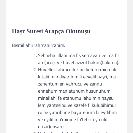
Haşr Suresi Arapça Okunuşu
Bismillahirrahmanirrahim.
Sebbeha lillahi ma fis semavati ve ma fil
ard(ardı), ve huvel azizul hakim(hakimu).
Huvellezi ahracellezine keferu min ehlil
kitabi min diyarihim li evvelil haşri, ma
zanentum en yahrucu ve zannu
ennehum maniatuhum husunuhum
minallahi fe etahumullahu min haysu
lem yahtesibu ve kazefe fi kulubihimur
ru’be yuhribune buyutehum bi eydihim
ve eydil mu’minine fa’tebiru ya ulil
ebsar(ebsari).