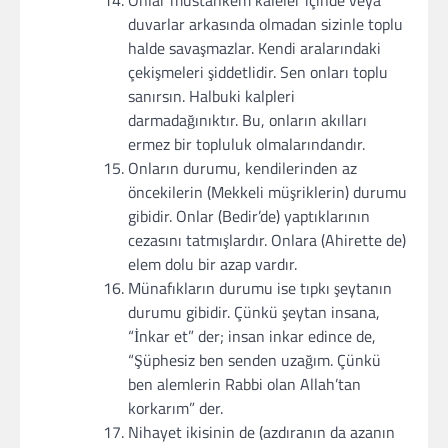
Onlar müstahkem kaleler içinde veya
duvarlar arkasında olmadan sizinle toplu
halde savaşmazlar. Kendi aralarındaki
çekişmeleri şiddetlidir. Sen onları toplu
sanırsın. Halbuki kalpleri
darmadağınıktır. Bu, onların akılları
ermez bir topluluk olmalarındandır.
Onların durumu, kendilerinden az
öncekilerin (Mekkeli müşriklerin) durumu
gibidir. Onlar (Bedir’de) yaptıklarının
cezasını tatmışlardır. Onlara (Ahirette de)
elem dolu bir azap vardır.
Münafıkların durumu ise tıpkı şeytanın
durumu gibidir. Çünkü şeytan insana,
“İnkar et” der; insan inkar edince de,
“Şüphesiz ben senden uzağım. Çünkü
ben alemlerin Rabbi olan Allah’tan
korkarım” der.
Nihayet ikisinin de (azdıranın da azanın