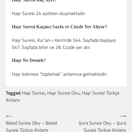
Haşr Suresi 24 ayetten oluşmaktadır.
Haşr Suresi Kaçıncı Sayfa ve Cüzde Yer Alıyor?
Haşr Suresi, Kur’an-ı Kerim’de 544. Sayfada başlayıp
547. Sayfada biter ve 28. Cüzde yer alır.
Haşr Ne Demek?
Haşr kelimesi “toplamak” anlamına gelmektedir.
Tagged
Haşr Suresi
,
Haşr Suresi Oku
,
Haşr Suresi Türkçe
Anlamı
⟵
⟶
Yazı
Beled Suresi Oku – Beled
Şura Suresi Oku – Şura
gezinmesi
Suresi Türkçe Anlamı
Suresi Türkçe Anlamı