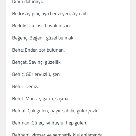
Dinin dolunayı.
Bedri: Ay gibi, aya benzeyen, Aya ait.
Bedük: Ulu kişi, havalı insan.
Beğenç: Beğeni, güzel bulmak.
Beha: Ender, zor bulunan.
Behçet: Sevinç, güzellik
Behiç: Gürleryüzlü, şen
Behir: Deniz.
Behit: Mucize, garip, şaşma.
Behlül: Çok gülen, hayır sahibi, güleryüzlü.
Behman: Güleç, iyi huylu, hep gülen.
Behnan: İyimser ve sempatik kişi anlamında.