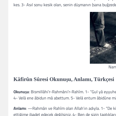
kes. 3- Asıl sonu kesik olan, senin düşmanın (sana buğzede
Nam
Kâfirûn Sûresi Okunuşu, Anlamı, Türkçesi
Okunuşu
: Bismillâhi’r-Rahmâni’r-Rahîm. 1- “Gul yâ eyyuh
4- Velâ ene âbidun mâ abettum. 5- Velâ entum âbidûne mâ
Anlamı
: —Rahmân ve Rahîm olan Allah’ın adıyla. 1- “De ki:
ettiğime ibadet edecek değilsiniz. 4- Ben de sizin taptıkla