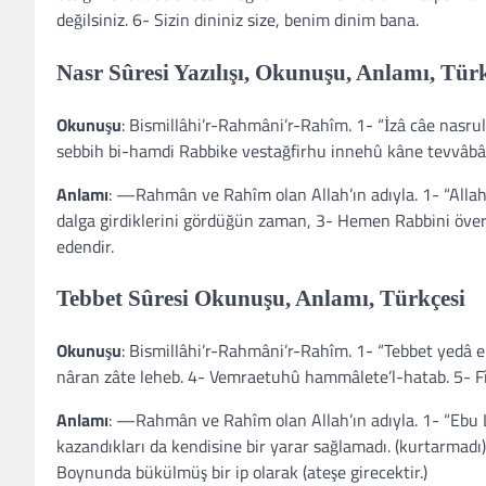
değilsiniz. 6- Sizin dininiz size, benim dinim bana.
Nasr Sûresi Yazılışı, Okunuşu, Anlamı, Tür
Okunuşu
: Bismillâhi’r-Rahmâni’r-Rahîm. 1- “İzâ câe nasrul
sebbih bi-hamdi Rabbike vestağfirhu innehû kâne tevvâbâ
Anlamı
: —Rahmân ve Rahîm olan Allah’ın adıyla. 1- “Allah’ı
dalga girdiklerini gördüğün zaman, 3- Hemen Rabbini övere
edendir.
Tebbet Sûresi Okunuşu, Anlamı, Türkçesi
Okunuşu
: Bismillâhi’r-Rahmâni’r-Rahîm. 1- “Tebbet yedâ 
nâran zâte leheb. 4- Vemraetuhû hammâlete’l-hatab. 5- F
Anlamı
: —Rahmân ve Rahîm olan Allah’ın adıyla. 1- “Ebu Le
kazandıkları da kendisine bir yarar sağlamadı. (kurtarmadı) 3
Boynunda bükülmüş bir ip olarak (ateşe girecektir.)