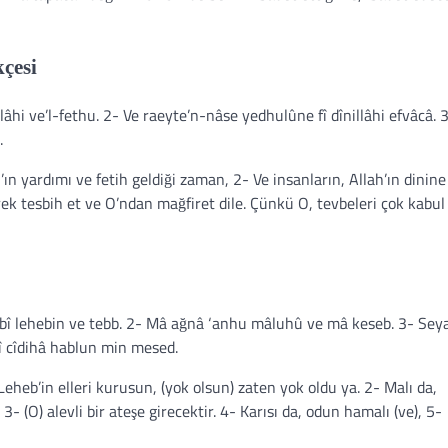
kçesi
lâhi ve’l-fethu. 2- Ve raeyte’n-nâse yedhulûne fî dînillâhi efvâcâ. 
.
n yardımı ve fetih geldiği zaman, 2- Ve insanların, Allah’ın dinine
k tesbih et ve O’ndan mağfiret dile. Çünkü O, tevbeleri çok kabul
ebî lehebin ve tebb. 2- Mâ ağnâ ‘anhu mâluhû ve mâ keseb. 3- Sey
î cîdihâ hablun min mesed.
heb’in elleri kurusun, (yok olsun) zaten yok oldu ya. 2- Malı da,
- (O) alevli bir ateşe girecektir. 4- Karısı da, odun hamalı (ve), 5-