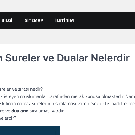
BILGI
SITEMAP
İLETIŞIM
Sureler ve Dualar Nelerdir
reler ve sırası nedir?
mek isteyen müslümanlar tarafından merak konusu olmaktadır. Nam
nde kılınan namaz surelerinin sıralaması vardır. Sözlükte ibadet etme
ure ve
duaların
sıralaması vardır.
elerdir?