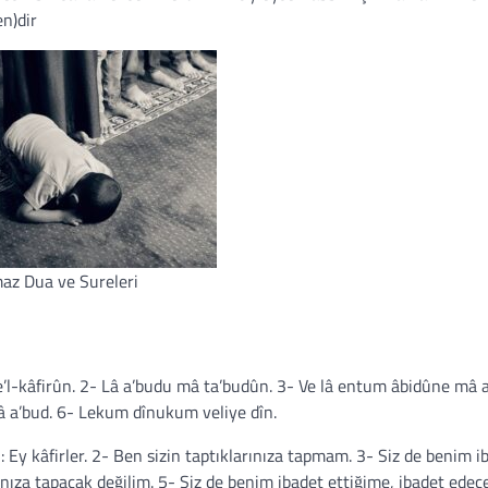
n)dir
az Dua ve Sureleri
e’l-kâfirûn. 2- Lâ a’budu mâ ta’budûn. 3- Ve lâ entum âbidûne mâ a
 a’bud. 6- Lekum dînukum veliye dîn.
 Ey kâfirler. 2- Ben sizin taptıklarınıza tapmam. 3- Siz de benim i
rınıza tapacak değilim. 5- Siz de benim ibadet ettiğime, ibadet edec