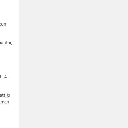
ekun
 muhtaç
b. 4-
attığı
zaman