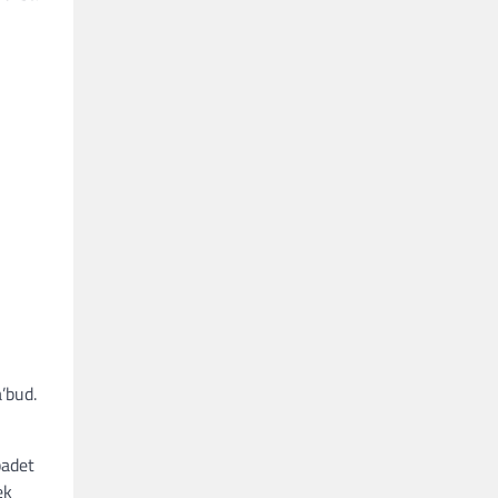
’bud.
badet
ek