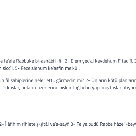
 fe’ale Rabbuke bi-ashâbi’l-fîl. 2- Elem yec’al keydehum fî tadlîl. 
 siccîl. 5- Fece’alehum ke’asfin me’kûl.
 fil sahiplerine neler etti, görmedin mi? 2- Onların kötü planları
 O kuşlar, onların üzerlerine pişkin tuğladan yapılmış taşlar atıyor
2- Îlâfihim rihlete’ş-şitâi ve’s-sayf. 3- Felya’budû Rabbe hâze’l-bey