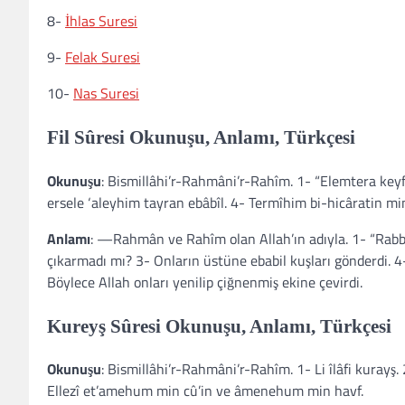
8-
İhlas Suresi
9-
Felak Suresi
10-
Nas Suresi
Fil Sûresi Okunuşu, Anlamı, Türkçesi
Okunuşu
: Bismillâhi’r-Rahmâni’r-Rahîm. 1- “Elemtera keyfe
ersele ‘aleyhim tayran ebâbîl. 4- Termîhim bi-hicâratin min
Anlamı
: —Rahmân ve Rahîm olan Allah’ın adıyla. 1- “Rabbin
çıkarmadı mı? 3- Onların üstüne ebabil kuşları gönderdi. 4-
Böylece Allah onları yenilip çiğnenmiş ekine çevirdi.
Kureyş Sûresi Okunuşu, Anlamı, Türkçesi
Okunuşu
: Bismillâhi’r-Rahmâni’r-Rahîm. 1- Li îlâfi kurayş. 
Ellezî et’amehum min cû’in ve âmenehum min havf.