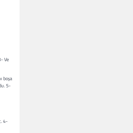
3- Ve
nı boşa
du. 5-
t. 4-