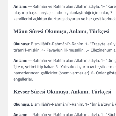
Anlamı
: —Rahmân ve Rahîm olan Allah’ın adıyla. 1- “Kureyş
ulaştırıp başkalarıyla) ısındırıp yakınlaştırdığı için onlar, 
kendilerini açlıktan (kurtarıp) doyuran ve her çeşit korku
Mâun Sûresi Okunuşu, Anlamı, Türkçesi
Okunuşu
: Bismillâhi’r-Rahmâni’r-Rahîm. 1- “Eraeytellezî y
ta’âmi’l-miskîn. 4- Feveylun lil-musallîn. 5- Ellezînehum
Anlamı
: —Rahmân ve Rahîm olan Allah’ın adıyla. 1- “Din g
İşte o, yetimi itip kakar. 3- Yoksulu doyurmayı teşvik etm
namazlarından gafildirler (önem vermezler). 6- Onlar gösteri
engellerler.
Kevser Sûresi Okunuşu, Anlamı, Türkçesi
Okunuşu
: Bismillâhi’r-Rahmâni’r-Rahîm. 1- “İnnâ a’taynâ k
Anlamı
: —Rahmân ve Rahîm olan Allah’ın adıyla. 1- “Şüphe