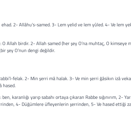
u ehad. 2- Allâhu’s-samed. 3- Lem yelid ve lem yûled. 4- Ve lem y
: O Allah birdir. 2- Allah samed (her şey O’na muhtaç, O kimseye
bir şey O’nun dengi değildir.
bbi’l-felak. 2- Min şerri mâ halak. 3- Ve min şerri ğâsikın izâ veka
zâ hased.
 ben, karanlığı yarıp sabahı ortaya çıkaran Rabbe sığınırım, 2- Yar
rrinden, 4- Düğümlere üfleyenlerin şerrinden, 5- Ve hased ettiği 