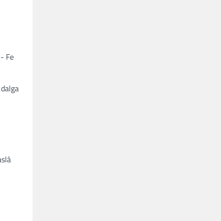
3- Fe
 dalga
aslâ