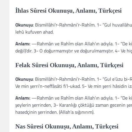
İhlas Sûresi Okunuşu, Anlamı, Türkçesi
Okunuşu
: Bismillâhi’r-Rahmâni’r-Rahîm. 1- “Gul huvallâh
lehû kufuven ahad.
Anlamı
: —Rahmân ve Rahîm olan Allah’ın adıyla. 1- “De ki
değil)’dir. 3- O doğurmamıştır ve doğurulmamıştır. 4- Ve hiç
Felak Sûresi Okunuşu, Anlamı, Türkçesi
Okunuşu
: Bismillâhi’r-Rahmâni’r-Rahîm. 1- “Gul e’ûzu bi-Ra
Ve min şerri’n-neffâsâti fi’l-ukad. 5- Ve min şerri hâsidin i
Anlamı
: —Rahmân ve Rahîm olan Allah’ın adıyla. 1- “De ki:
şeylerin şerrinden, 3- Karanlığı çöktüğü zaman gecenin şe
hasedçinin şerrinden. (Allah’a sığınırım).
Nas Sûresi Okunuşu, Anlamı, Türkçesi