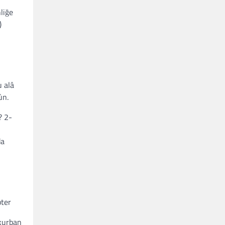
liğe
)
u alâ
ûn.
? 2-
da
bter
 kurban