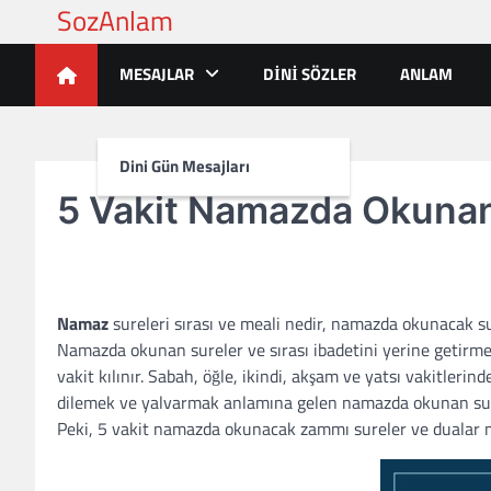
Skip
to
content
MESAJLAR
DINI SÖZLER
ANLAM
Dini Gün Mesajları
5 Vakit Namazda Okunan 
Namaz
sureleri sırası ve meali nedir, namazda okunacak su
Namazda okunan sureler ve sırası ibadetini yerine getir
vakit kılınır. Sabah, öğle, ikindi, akşam ve yatsı vakitleri
dilemek ve yalvarmak anlamına gelen namazda okunan s
Peki, 5 vakit namazda okunacak zammı sureler ve dualar n