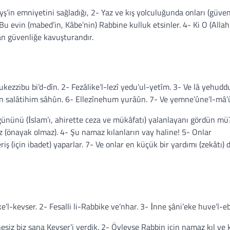
’in emniyetini sağladığı, 2- Yaz ve kış yolculuğunda onları (güven
3- Bu evin (mabed’in, Kâbe’nin) Rabbine kulluk etsinler. 4- Ki O (Allah
dan güvenliğe kavuşturandır.
ukezzibu bi’d-dîn. 2- Fezâlike’l-lezî yedu’ul-yetîm. 3- Ve lâ yehudd
 an salâtihim sâhûn. 6- Ellezînehum yurâûn. 7- Ve yemne’ûne’l-mâ’
ününü (İslam’ı, ahirette ceza ve mükâfatı) yalanlayanı gördün mü
ez (önayak olmaz). 4- Şu namaz kılanların vay haline! 5- Onlar
ş (için ibadet) yaparlar. 7- Ve onlar en küçük bir yardımı (zekâtı) 
e’l-kevser. 2- Fesalli li-Rabbike ve’nhar. 3- İnne şâni’eke huve’l-e
siz biz sana Kevser’i verdik. 2- Öyleyse Rabbin için namaz kıl ve