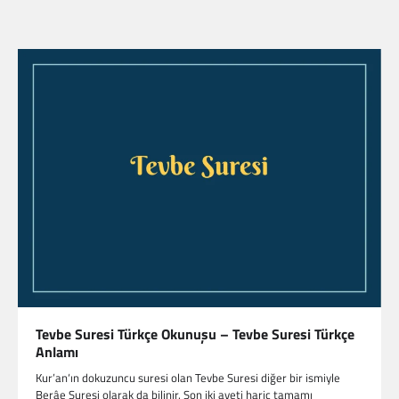
Tevbe Suresi Türkçe Okunuşu – Tevbe Suresi Türkçe
Anlamı
Kur’an‘ın dokuzuncu suresi olan Tevbe Suresi diğer bir ismiyle
Berâe Suresi olarak da bilinir. Son iki ayeti hariç tamamı